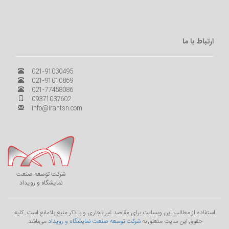
ارتباط با ما
021-91030495
021-91010869
021-77458086
09371037602
info@irantsn.com
شرکت توسعه صنعت
نمایشگاه و رویداد
استفاده از مطالب این وبسایت برای مقاصد غیر تجاری و با ذکر منبع بلامانع است. کليه
حقوق اين سايت متعلق به
شرکت توسعه صنعت نمایشگاه و رویداد
می‌باشد.